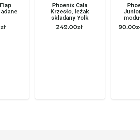
Flap
Phoenix Cala
Phoe
ładane
Krzesło, leżak
Junio
składany Yolk
modu
0
zł
249.00
zł
90.00
z