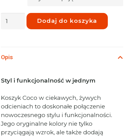
ilość
Dodaj do koszyka
Phoenix
Coco
Koszyk
zakupowy
Opis
Barbie
Styl i funkcjonalność w jednym
Koszyk Coco w ciekawych, żywych
odcieniach to doskonałe połączenie
nowoczesnego stylu i funkcjonalności.
Jego oryginalne kolory nie tylko
przyciągają wzrok, ale także dodają