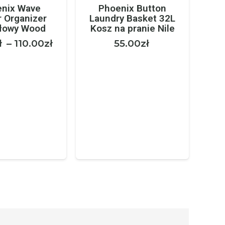
nix Wave
Phoenix Button
r Organizer
Laundry Basket 32L
łowy Wood
Kosz na pranie Nile
Zakres
ł
–
110.00
zł
55.00
zł
cen:
od
90.00zł
do
110.00zł
K