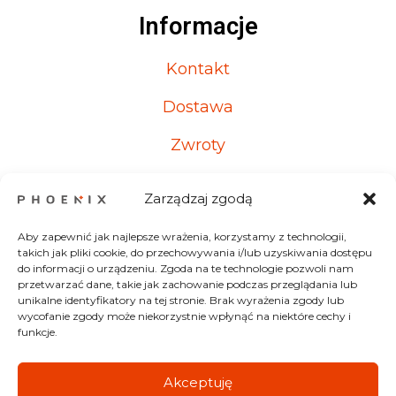
Informacje
Kontakt
Dostawa
Zwroty
Reklamacje
Zarządzaj zgodą
Aby zapewnić jak najlepsze wrażenia, korzystamy z technologii,
takich jak pliki cookie, do przechowywania i/lub uzyskiwania dostępu
Kontakt
do informacji o urządzeniu. Zgoda na te technologie pozwoli nam
przetwarzać dane, takie jak zachowanie podczas przeglądania lub
unikalne identyfikatory na tej stronie. Brak wyrażenia zgody lub
Od Poniedziałku do Piątku
wycofanie zgody może niekorzystnie wpłynąć na niektóre cechy i
funkcje.
8:00-17:00
+48 607 700 537
Akceptuję