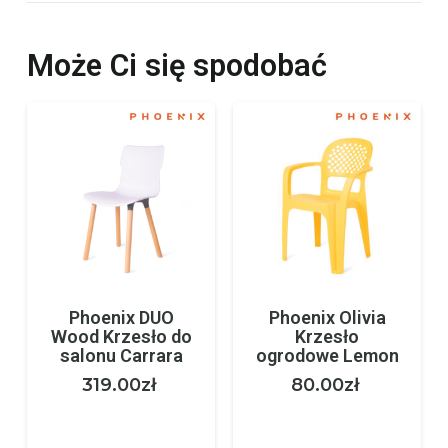
Może Ci się spodobać
Phoenix DUO
Phoenix Olivia
Wood Krzesło do
Krzesło
salonu Carrara
ogrodowe Lemon
319.00
zł
80.00
zł