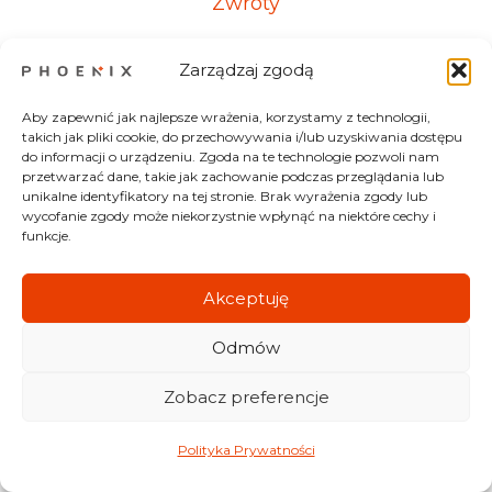
Zwroty
Reklamacje
Zarządzaj zgodą
Aby zapewnić jak najlepsze wrażenia, korzystamy z technologii,
takich jak pliki cookie, do przechowywania i/lub uzyskiwania dostępu
Kontakt
do informacji o urządzeniu. Zgoda na te technologie pozwoli nam
przetwarzać dane, takie jak zachowanie podczas przeglądania lub
unikalne identyfikatory na tej stronie. Brak wyrażenia zgody lub
Od Poniedziałku do Piątku
wycofanie zgody może niekorzystnie wpłynąć na niektóre cechy i
funkcje.
8:00-17:00
+48 607 700 537
Akceptuję
Odmów
Zobacz preferencje
©
2026
HIRUKO sp. z o.o.
Polityka Prywatności