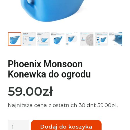
Phoenix Monsoon
Konewka do ogrodu
59.00
zł
Najniższa cena z ostatnich 30 dni:
59.00
zł
.
ilość
Dodaj do koszyka