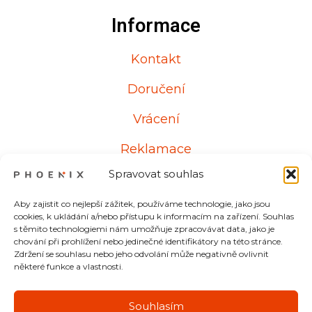
Informace
Kontakt
Doručení
Vrácení
Reklamace
Spravovat souhlas
Aby zajistit co nejlepší zážitek, používáme technologie, jako jsou
Kontakt
cookies, k ukládání a/nebo přístupu k informacím na zařízení. Souhlas
s těmito technologiemi nám umožňuje zpracovávat data, jako je
chování při prohlížení nebo jedinečné identifikátory na této stránce.
Od pondělí do pátku
Zdržení se souhlasu nebo jeho odvolání může negativně ovlivnit
některé funkce a vlastnosti.
8:00 – 17:00
+48 607 700 537
Souhlasím