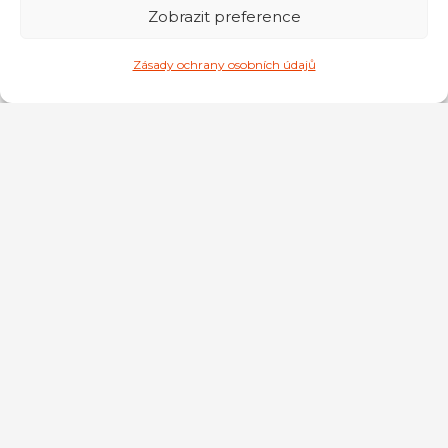
Zobrazit preference
Zásady ochrany osobních údajů
Phoenix Button
Phoenix Button
Koš na prádlo
Koš na prádlo
46L Light Green
46L Nile
75.00
zł
75.00
zł
Phoenix
Phoenix