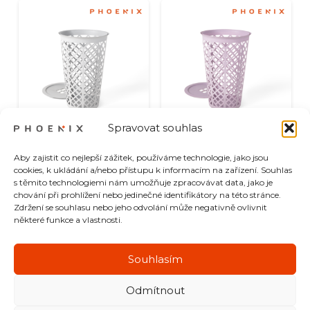
Spravovat souhlas
Phoenix Button
Phoenix Button
Aby zajistit co nejlepší zážitek, používáme technologie, jako jsou
Koš na prádlo
Koš na prádlo
cookies, k ukládání a/nebo přístupu k informacím na zařízení. Souhlas
46L Fog
46L Lavender
s těmito technologiemi nám umožňuje zpracovávat data, jako je
75.00
zł
75.00
zł
chování při prohlížení nebo jedinečné identifikátory na této stránce.
Zdržení se souhlasu nebo jeho odvolání může negativně ovlivnit
některé funkce a vlastnosti.
Souhlasím
Odmítnout