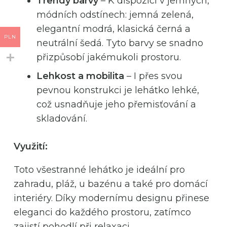
Trendy barvy
– K dispozici v jemných,
módních odstínech: jemná zelená,
elegantní modrá, klasická černá a
PLN
neutrální šedá. Tyto barvy se snadno
přizpůsobí jakémukoli prostoru.
Lehkost a mobilita
– I přes svou
pevnou konstrukci je lehátko lehké,
což usnadňuje jeho přemisťování a
skladování.
Využití:
Toto všestranné lehátko je ideální pro
zahradu, pláž, u bazénu a také pro domácí
interiéry. Díky modernímu designu přinese
eleganci do každého prostoru, zatímco
zajistí pohodlí při relaxaci.