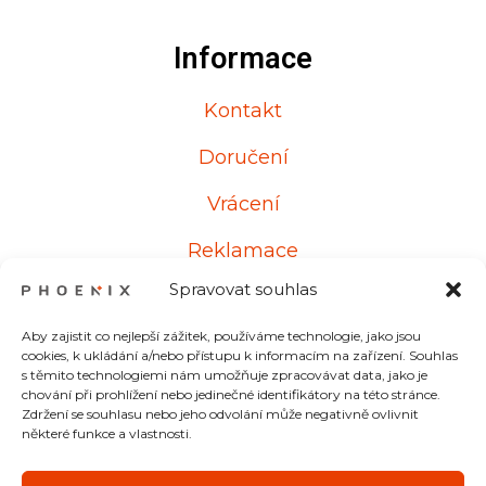
Informace
Kontakt
Doručení
Vrácení
Reklamace
Spravovat souhlas
Aby zajistit co nejlepší zážitek, používáme technologie, jako jsou
Kontakt
cookies, k ukládání a/nebo přístupu k informacím na zařízení. Souhlas
s těmito technologiemi nám umožňuje zpracovávat data, jako je
chování při prohlížení nebo jedinečné identifikátory na této stránce.
Od pondělí do pátku
Zdržení se souhlasu nebo jeho odvolání může negativně ovlivnit
některé funkce a vlastnosti.
8:00 – 17:00