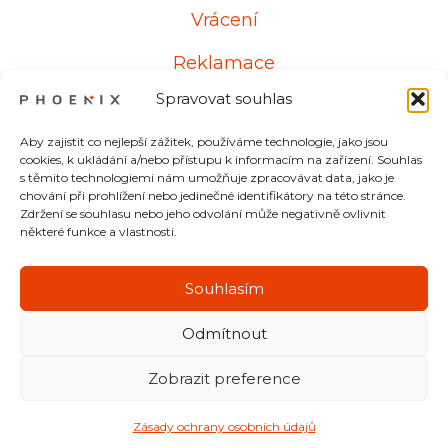
Vrácení
Reklamace
Spravovat souhlas
Aby zajistit co nejlepší zážitek, používáme technologie, jako jsou
Kontakt
cookies, k ukládání a/nebo přístupu k informacím na zařízení. Souhlas
s těmito technologiemi nám umožňuje zpracovávat data, jako je
chování při prohlížení nebo jedinečné identifikátory na této stránce.
Od pondělí do pátku
Zdržení se souhlasu nebo jeho odvolání může negativně ovlivnit
některé funkce a vlastnosti.
8:00 – 17:00
+48 607 700 537
Souhlasím
Odmítnout
Zobrazit preference
©
2026
HIRUKO sp. z o.o.
Zásady ochrany osobních údajů