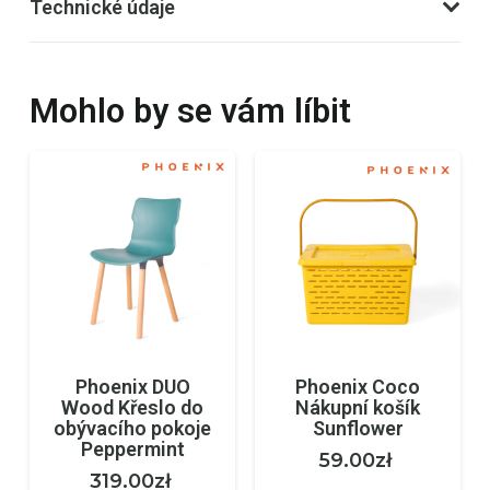
Technické údaje
Mohlo by se vám líbit
Phoenix DUO
Phoenix Coco
Wood Křeslo do
Nákupní košík
obývacího pokoje
Sunflower
Peppermint
59.00
zł
319.00
zł