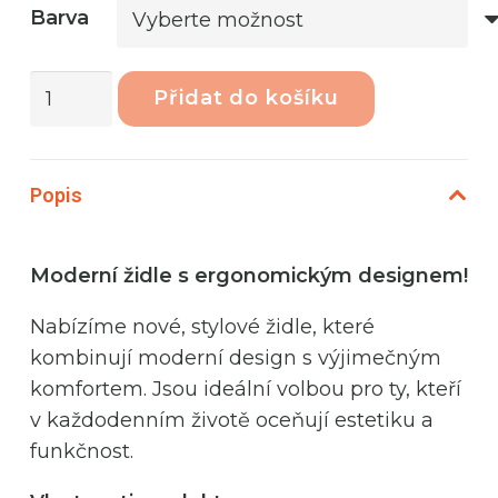
Barva
Phoenix
Přidat do košíku
Mint
Zahradní
židle
Popis
Green
Galle
množství
Moderní židle s ergonomickým designem!
Nabízíme nové, stylové židle, které
kombinují moderní design s výjimečným
komfortem. Jsou ideální volbou pro ty, kteří
v každodenním životě oceňují estetiku a
funkčnost.