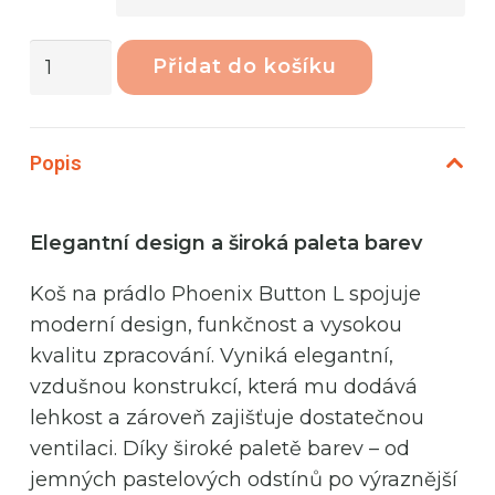
Phoenix
Přidat do košíku
Button
Koš
na
Popis
prádlo
46L
Nile
Elegantní design a široká paleta barev
množství
Koš na prádlo Phoenix Button L spojuje
moderní design, funkčnost a vysokou
kvalitu zpracování. Vyniká elegantní,
vzdušnou konstrukcí, která mu dodává
lehkost a zároveň zajišťuje dostatečnou
ventilaci. Díky široké paletě barev – od
jemných pastelových odstínů po výraznější