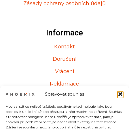
Zásady ochrany osobních údajů
Informace
Kontakt
Doručení
Vrácení
Reklamace
Spravovat souhlas
Aby zajistit co nejlepší zážitek, používáme technologie, jako jsou
Kontakt
cookies, k ukládání a/nebo přístupu k informacím na zařízení. Souhlas
s těmito technologiemi nám umožňuje zpracovávat data, jako je
chování při prohlížení nebo jedinečné identifikátory na této stránce.
Od pondělí do pátku
Zdržení se souhlasu nebo jeho odvolání může negativně ovlivnit