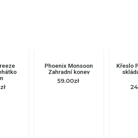
reeze
Phoenix Monsoon
Křeslo 
ehátko
Zahradní konev
sklád
on
59.00
zł
0
zł
24