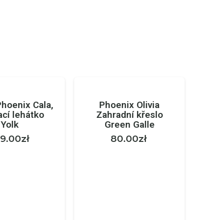
Phoenix Cala,
Phoenix Olivia
ací lehátko
Zahradní křeslo
Yolk
Green Galle
9.00
zł
80.00
zł