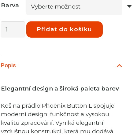
Barva
Phoenix
Přidat do košíku
Button
Koš
na
prádlo
Popis
46L
Light
Green
Elegantní design a široká paleta barev
množství
Koš na prádlo Phoenix Button L spojuje
moderní design, funkčnost a vysokou
kvalitu zpracování. Vyniká elegantní,
vzdušnou konstrukcí, která mu dodává