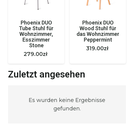
Phoenix DUO
Phoenix DUO
Tube Stuhl für
Wood Stuhl für
Wohnzimmer,
das Wohnzimmer
Esszimmer
Peppermint
Stone
319.00
zł
sspanne:
279.00
zł
0zł
Zuletzt angesehen
0zł
Es wurden keine Ergebnisse
gefunden.