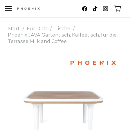
Es befinden sich keine Produkte im Warenkorb.
Start
/
Für Dich
/
Tische
/
Phoenix JAVA Gartentisch, Kaffeetisch, für die
Terrasse Milk and Coffee