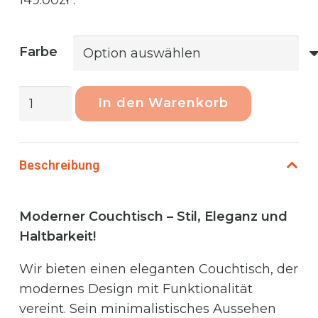
Farbe
Phoenix
In den Warenkorb
JAVA
Gartentisch,
Kaffeetisch,
Beschreibung
für
die
Terrasse
Moderner Couchtisch – Stil, Eleganz und
Milk
Haltbarkeit!
and
Wir bieten einen eleganten Couchtisch, der
Coffee
modernes Design mit Funktionalität
Menge
vereint. Sein minimalistisches Aussehen