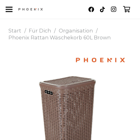
Es befinden sich keine Produkte im Warenkorb.
Start
/
Für Dich
/
Organisation
/
Phoenix Rattan Wäschekorb 60L Brown